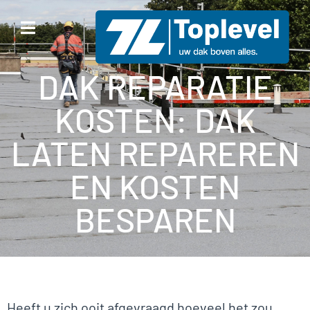
DAK REPARATIE
KOSTEN: DAK
LATEN REPAREREN
EN KOSTEN
BESPAREN
Heeft u zich ooit afgevraagd hoeveel het zou