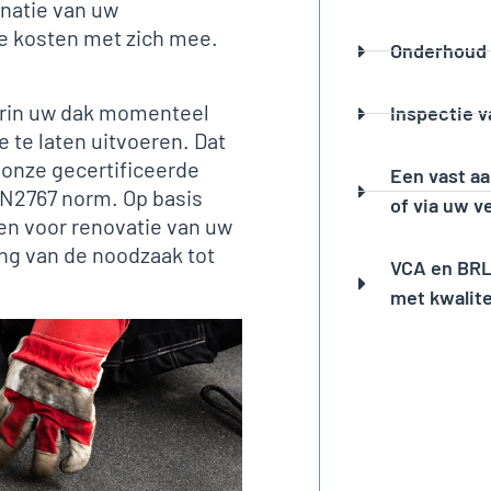
natie van uw
ge kosten met zich mee.
Onderhoud 
arin uw dak momenteel
Inspectie 
e te laten uitvoeren. Dat
 onze gecertificeerde
Een vast aa
EN2767 norm. Op basis
of via uw v
n voor renovatie van uw
ing van de noodzaak tot
VCA en BRL 
met kwalite