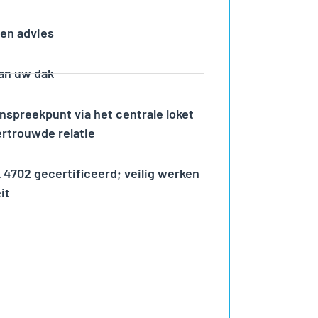
en advies
van uw dak
nspreekpunt via het centrale loket
ertrouwde relatie
4702 gecertificeerd; veilig werken
it