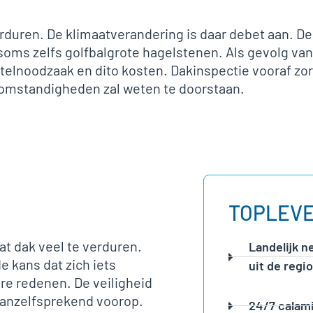
orduren. De klimaatverandering is daar debet aan. 
soms zelfs golfbalgrote hagelstenen. Als gevolg v
elnoodzaak en dito kosten. Dakinspectie vooraf zorg
e omstandigheden zal weten te doorstaan.
TOPLEVE
t dak veel te verduren.
Landelijk n
e kans dat zich iets
uit de regio
re redenen. De veiligheid
vanzelfsprekend voorop.
24/7 calam