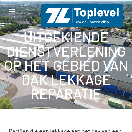
UITGEKIENDE
DIENSTVERLENING
OP HET GEBIED VAN
DAK LEKKAGE
REPARATIE
Partijen die een lekkage aan het dak van een