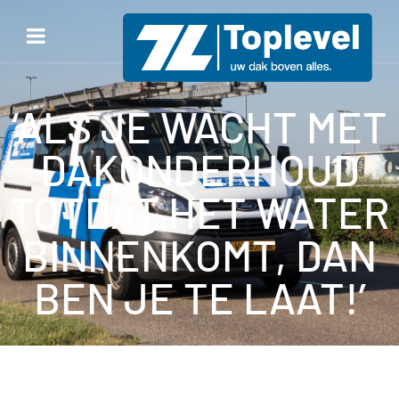
‘ALS JE WACHT MET
DAKONDERHOUD
TOTDAT HET WATER
BINNENKOMT, DAN
BEN JE TE LAAT!’