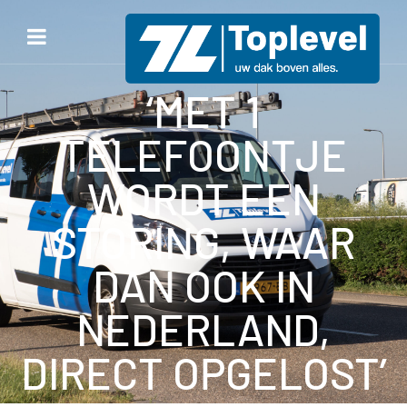
‘MET 1
TELEFOONTJE
WORDT EEN
STORING, WAAR
DAN OOK IN
NEDERLAND,
DIRECT OPGELOST’