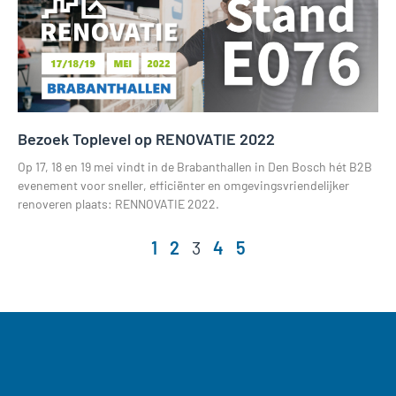
Bezoek Toplevel op RENOVATIE 2022
Op 17, 18 en 19 mei vindt in de Brabanthallen in Den Bosch hét B2B
evenement voor sneller, efficiënter en omgevingsvriendelijker
renoveren plaats: RENNOVATIE 2022.
Lees verder »
1
2
3
4
5